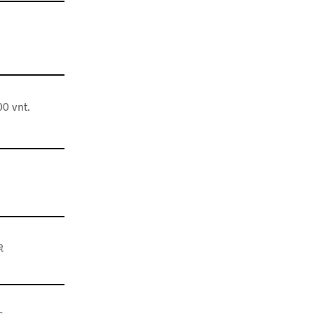
0 vnt.
ę
s