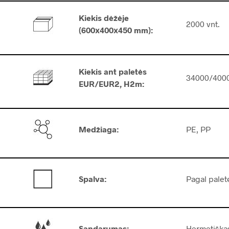
Kiekis dėžėje
2000 vnt.
(600х400х450 mm):
Kiekis ant paletės
34000/4000
EUR/EUR2, H2m
:
Medžiaga:
PE, PP
Spalva:
Pagal palet
Sandarumas:
Hermetiška