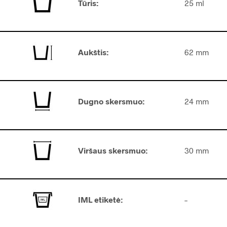
Tūris:
25 ml
Aukštis:
62 mm
Dugno skersmuo:
24 mm
Viršaus s
kersmuo
:
30 mm
IML etiketė:
–