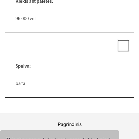
Kiekis ant paletės
:
96 000 vnt.
Spalva:
balta
Pagrindinis
Pakuotė