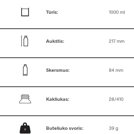
Tūris:
1000 ml
Aukštis:
217 mm
Skersmuo:
84 mm
Kakliukas
:
28/410
Buteliuko svoris
:
39 g