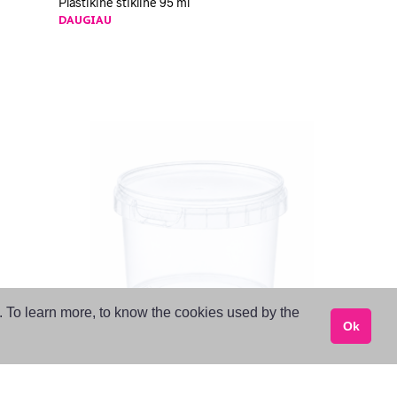
Plastikinė stiklinė 95 ml
DAUGIAU
s. To learn more, to know the cookies used by the
Ok