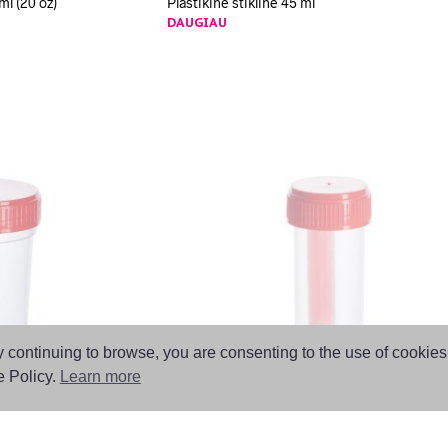
ml (20 oz)
Plastikinė stiklinė 45 ml
DAUGIAU
 By continuing to browse, you are consenting to the use of cookie
e Policy.
Learn more