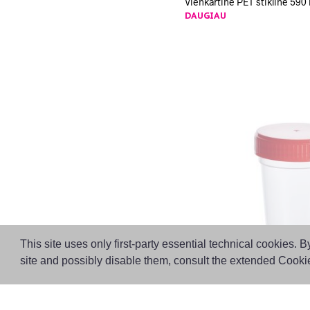
Vienkartinė PET stiklinė 590 
DAUGIAU
This site uses only first-party essential technical cookies.
site and possibly disable them, consult the extended Cooki