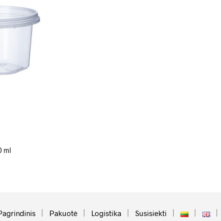
0 ml
Pagrindinis
Pakuotė
Logistika
Susisiekti